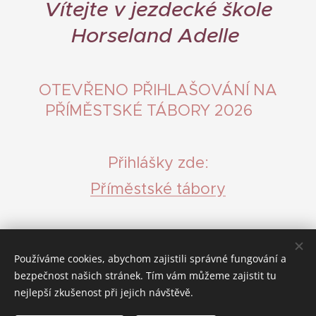
Vítejte v jezdecké škole
Horseland Adelle
OTEVŘENO PŘIHLAŠOVÁNÍ NA
PŘÍMĚSTSKÉ TÁBORY 2026🩵
Přihlášky zde:
Příměstské tábory
Používáme cookies, abychom zajistili správné fungování a
bezpečnost našich stránek. Tím vám můžeme zajistit tu
nejlepší zkušenost při jejich návštěvě.